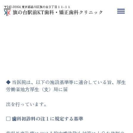
内
〒142-0064 東京都品川区旗の台３丁目１１-１１
容
を
ス
キ
ッ
プ
◆ 当医院は、以下の施設基準等に適合している旨、厚⽣
労働省地⽅厚⽣（⽀）局に届
出を⾏っています。
□ ⻭科初診料の注 1 に規定する基準