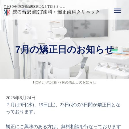
内
〒142-0064 東京都品川区旗の台３丁目１１-１１
容
を
ス
キ
ッ
プ
7月の矯正日のお知らせ
HOME
›
未分類
›
7月の矯正日のお知らせ
2025年6月24日
７月は9日(水)、19日(土)、23日(水)の3日間が矯正日とな
っております。
矯正にご興味のある方は、無料相談を行なっております