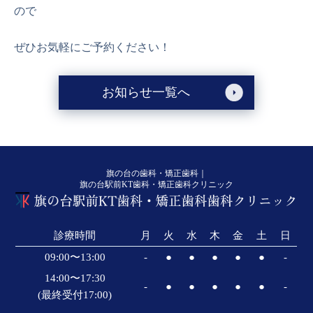
ので
ぜひお気軽にご予約ください！
お知らせ一覧へ
旗の台の歯科・矯正歯科｜
旗の台駅前KT歯科・矯正歯科クリニック
診療時間
月
火
水
木
金
土
日
09:00〜13:00
-
●
●
●
●
●
-
14:00〜17:30
-
●
●
●
●
●
-
(最終受付17:00)