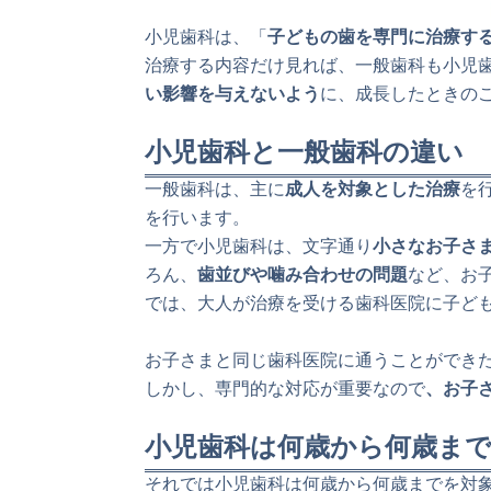
小児歯科は、「
子どもの歯を専門に治療す
治療する内容だけ見れば、一般歯科も小児
い影響を与えないよう
に、成長したときの
小児歯科と一般歯科の違い
一般歯科は、主に
成人を対象とした治療
を
を行います。
一方で小児歯科は、文字通り
小さなお子さ
ろん、
歯並びや噛み合わせの問題
など、お
では、大人が治療を受ける歯科医院に子ど
お子さまと同じ歯科医院に通うことができ
しかし、専門的な対応が重要なので
、お子
小児歯科は何歳から何歳ま
それでは小児歯科は何歳から何歳までを対