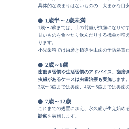
具体的な決まりはないものの、大まかな目
1歳半～2歳未満
1歳〜2歳までは、上の前歯が虫歯になりや
甘いものを食べたり飲んだりする機会が増
ります。
小児歯科では歯磨き指導や虫歯の予防処置
2歳～6歳
歯磨き習慣や生活習慣のアドバイス、歯磨
虫歯があるケースは虫歯治療も実施
します
2歳〜3歳までは奥歯、4歳〜5歳までは奥
7歳～12歳
これまでの処置に加え、永久歯が生え始め
診察
を実施します。