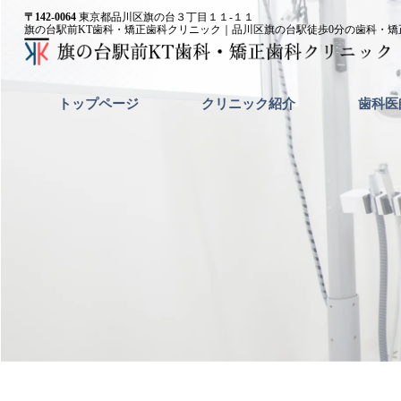
内
〒142-0064
東京都品川区旗の台３丁目１１-１１
旗の台駅前KT歯科・矯正歯科クリニック｜品川区旗の台駅徒歩0分の歯科・矯
容
を
ス
キ
トップページ
クリニック紹介
歯科医
ッ
プ