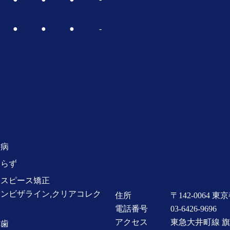
●
●
●
-
周病
知らず
ウスピース矯正
ンビザライン,クリアコレク
住所
〒142-0064
東京
）
電話番号
03-6426-9696
アクセス
東急大井町線
旗
れ歯