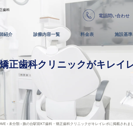
正歯科
電話問い合わせ
師紹介
診療内容一覧
料金表
施設基準
・矯正歯科クリニックがキレイ
OME
›
未分類
›
旗の台駅前KT歯科・矯正歯科クリニックがキレイレポに掲載されま