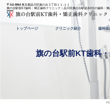
内
〒142-0064
東京都品川区旗の台３丁目１１-１１
旗の台駅前KT歯科・矯正歯科クリニック｜品川区旗の台駅徒歩0分の歯科・矯
容
を
ス
キ
トップページ
クリニック紹介
歯科医
ッ
プ
旗の台駅前KT歯科
H