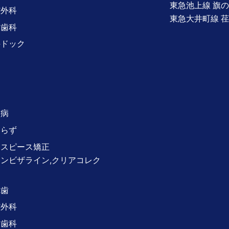
東急池上線
旗の
腔外科
東急大井町線
荏
児歯科
科ドック
周病
知らず
ウスピース矯正
ンビザライン,クリアコレク
）
れ歯
腔外科
児歯科