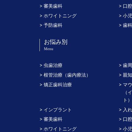
審美歯科
口
ホワイトニング
小
予防歯科
歯
お悩み別
Menu
虫歯治療
歯
根管治療（歯内療法）
親
矯正歯科治療
マ
（イ
ト
インプラント
入
審美歯科
口
ホワイトニング
小