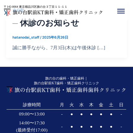
内
〒142-0064 東京都品川区旗の台３丁目１１-１１
容
未分類
を
休診のお知らせ
ス
キ
hatanodai_staff
/
2025年6月26日
ッ
プ
誠に勝手ながら、7月3日(木)は午後休診 […]
旗の台の歯科・矯正歯科｜
旗の台駅前KT歯科・矯正歯科クリニック
診療時間
月
火
水
木
金
土
日
09:00〜13:00
-
●
●
●
●
●
-
14:00〜17:30
-
●
●
●
●
●
-
(最終受付17:00)