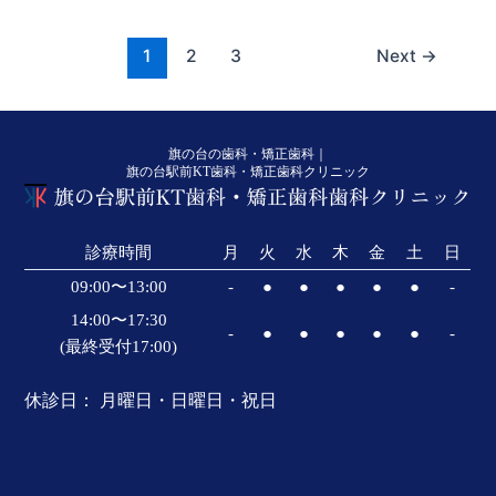
1
2
3
Next
→
旗の台の歯科・矯正歯科｜
旗の台駅前KT歯科・矯正歯科クリニック
診療時間
月
火
水
木
金
土
日
09:00〜13:00
-
●
●
●
●
●
-
14:00〜17:30
-
●
●
●
●
●
-
(最終受付17:00)
休診日： 月曜日・日曜日・祝日