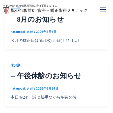
内
投
〒142-0064 東京都品川区旗の台３丁目１１-１１
容
稿
未分類
を
の
8月のお知らせ
ス
ペ
キ
ー
hatanodai_staff
/
2026年8月6日
ッ
ジ
プ
送
８月の矯正日は5日(水),29日(土)と […]
り
未分類
午後休診のお知らせ
hatanodai_staff
/
2026年6月24日
本日(6/24)、誠に勝手ながら午後の診